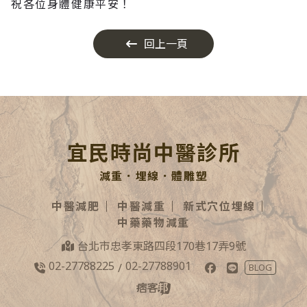
祝各位身體健康平安！
回上一頁
宜民時尚中醫診所
減重．埋線．體雕塑
中醫減肥
中醫減重
新式穴位埋線
中藥藥物減重
台北市忠孝東路四段170巷17弄9號
02-27788225
02-27788901
/
BLOG