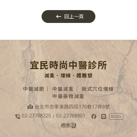
回上一頁
宜民時尚中醫診所
減重．埋線．體雕塑
中醫減肥
中醫減重
新式穴位埋線
中藥藥物減重
台北市忠孝東路四段170巷17弄9號
02-27788225
02-27788901
/
BLOG