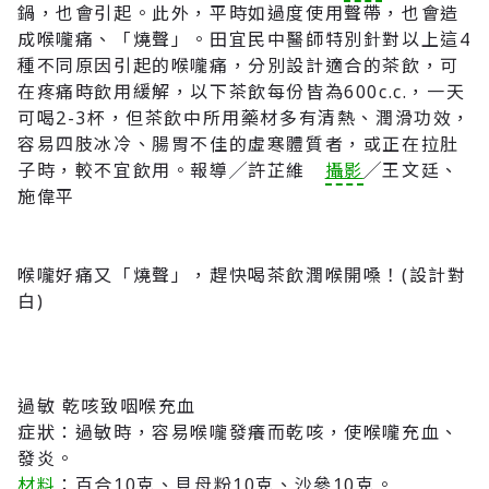
鍋，也會引起。此外，平時如過度使用聲帶，也會造
成喉嚨痛、「燒聲」。田宜民中醫師特別針對以上這4
種不同原因引起的喉嚨痛，分別設計適合的茶飲，可
在疼痛時飲用緩解，以下茶飲每份皆為600c.c.，一天
可喝2-3杯，但茶飲中所用藥材多有清熱、潤滑功效，
容易四肢冰冷、腸胃不佳的虛寒體質者，或正在拉肚
子時，較不宜飲用。報導╱許芷維
攝影
╱王文廷、
施偉平
喉嚨好痛又「燒聲」，趕快喝茶飲潤喉開嗓！(設計對
白)
過敏 乾咳致咽喉充血
症狀：過敏時，容易喉嚨發癢而乾咳，使喉嚨充血、
發炎。
材料
：百合10克、貝母粉10克、沙參10克。