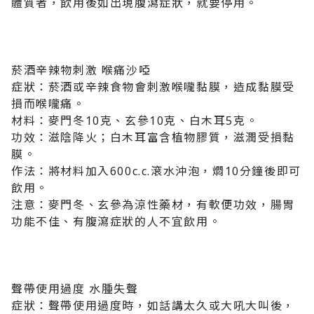
體質者，飲用後如出現腹瀉症狀，就要停用。
菸酒辛辣物刺激 喉痛沙啞
症狀：菸酒或辛辣食物會刺激喉嚨黏膜，造成黏膜受
損而喉嚨痛。
材料：麥門冬10克、玄參10克、白木耳5克。
功效：滋陰降火；白木耳富含植物膠質，滋潤受損黏
膜。
作法：將材料加入600c.c.滾水沖泡，燜10分鐘後即可
飲用。
注意：麥門冬、玄參為涼性藥材，有軟便功效，腸胃
功能不佳、有腹瀉症狀的人不宜飲用。
聲帶使用過度 水腫失聲
症狀：聲帶使用過度時，如話講太久或大吼大叫後，