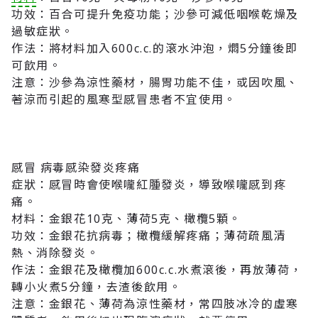
功效：百合可提升免疫功能；沙參可減低咽喉乾燥及
過敏症狀。
作法：將材料加入600c.c.的滾水沖泡，燜5分鐘後即
可飲用。
注意：沙參為涼性藥材，腸胃功能不佳，或因吹風、
著涼而引起的風寒型感冒患者不宜使用。
感冒 病毒感染發炎疼痛
症狀：感冒時會使喉嚨紅腫發炎，導致喉嚨感到疼
痛。
材料：金銀花10克、薄荷5克、橄欖5顆。
功效：金銀花抗病毒；橄欖緩解疼痛；薄荷疏風清
熱、消除發炎。
作法：金銀花及橄欖加600c.c.水煮滾後，再放薄荷，
轉小火煮5分鐘，去渣後飲用。
注意：金銀花、薄荷為涼性藥材，常四肢冰冷的虛寒