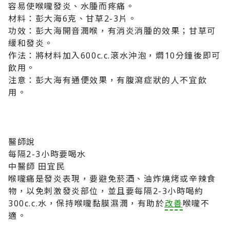
容易使喉嚨發炎、水腫而疼痛。
材料：彭大海6克、甘草2-3片。
功效：彭大海開音潤喉，有消炎消腫的效果；甘草可
緩和發炎。
作法：將材料加入600c.c.滾水沖泡，燜10分鐘後即可
飲用。
注意：彭大海有通便效果，有腹瀉症狀的人不宜飲
用。
醫師說
每隔2-3小時要喝水
中醫師 田宜民
喉嚨痛是發炎表現，要避免菸酒、油炸燒烤或辛辣食
物，以免刺激發炎部位，並且要每隔2-3小時喝約
300c.c.水，保持喉嚨黏膜濕潤，有助於
改善
喉嚨不
適。